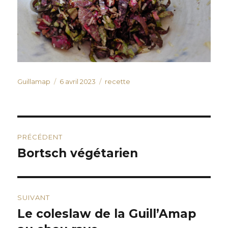
Auteur
Publié
Catégories
Guillamap
6 avril 2023
recette
le
Navigation
PRÉCÉDENT
de
Bortsch végétarien
Publication
précédente :
l’article
SUIVANT
Le coleslaw de la Guill’Amap
Publication
suivante :