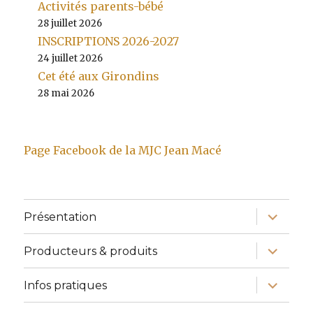
Activités parents-bébé
28 juillet 2026
INSCRIPTIONS 2026-2027
24 juillet 2026
Cet été aux Girondins
28 mai 2026
Page Facebook de la MJC Jean Macé
ouvrir
Présentation
le
sous-
menu
ouvrir
Producteurs & produits
le
sous-
menu
ouvrir
Infos pratiques
le
sous-