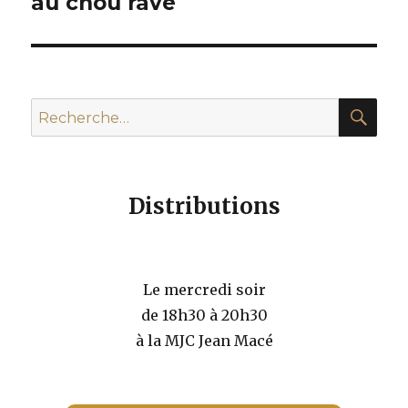
au chou rave
REC
Recherche
pour :
Distributions
Le mercredi soir
de 18h30 à 20h30
à la MJC Jean Macé