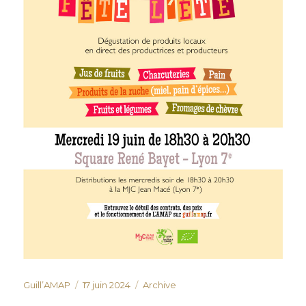
Auteur
Publié
Catégories
Guill’AMAP
17 juin 2024
Archive
le