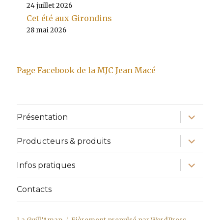
24 juillet 2026
Cet été aux Girondins
28 mai 2026
Page Facebook de la MJC Jean Macé
ouvrir
Présentation
le
sous-
menu
ouvrir
Producteurs & produits
le
sous-
menu
ouvrir
Infos pratiques
le
sous-
menu
Contacts