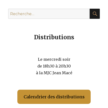
REC
Recherche
pour :
Distributions
Le mercredi soir
de 18h30 à 20h30
à la MJC Jean Macé
Calendrier des distributions