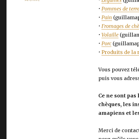
•
Légumes
(guill
•
Pommes de terr
•
Pain
(guillamap
•
Fromages de chè
•
Volaille
(guillam
•
Porc
(guillamap
•
Produits de la
Vous pouvez télé
puis vous adress
Ce ne sont pas 
chèques, les in
amapiens et le
Merci de contacte