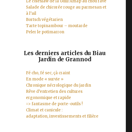
Le coleslaw de la Guill’Amap au chou rave
Salade de chicorée rouge au parmesan et
à l’ail
Bortsch végétarien
Tarte topinambour – moutarde
Peler le potimarron
Les derniers articles du Biau
Jardin de Grannod
Fé cho, fé sec, çà craint
En mode « survie »
Chronique nécrologique du jardin
Rêve d’entretien des cultures
ergonomique et rapide
=> fantasme de porte-outils !
Climat et canicule :
adaptation, investissements et filière