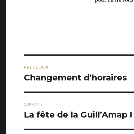
pour qu’ils vous
Navigation
PRÉCÉDENT
de
Changement d’horaires
Publication
précédente :
l’article
SUIVANT
La fête de la Guill’Amap 
Publication
suivante :