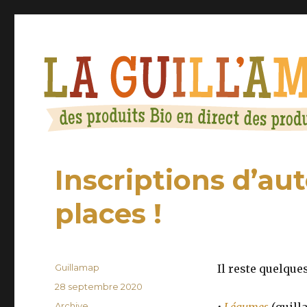
LʼAMAP de la Guillotière (Lyon 7e)
La Guill’Amap
Inscriptions d’au
places !
Auteur
Guillamap
Il reste quelque
Publié
28 septembre 2020
le
Catégories
Archive