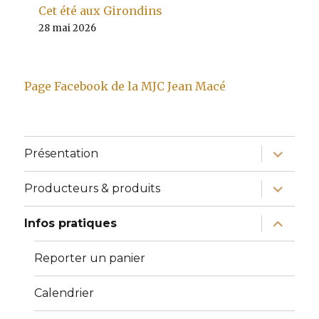
Cet été aux Girondins
28 mai 2026
Page Facebook de la MJC Jean Macé
ouvrir
Présentation
le
sous-
menu
ouvrir
Producteurs & produits
le
sous-
menu
ouvrir
Infos pratiques
le
sous-
menu
Reporter un panier
Calendrier