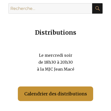
REC
Recherche
pour :
Distributions
Le mercredi soir
de 18h30 à 20h30
à la MJC Jean Macé
Calendrier des distributions