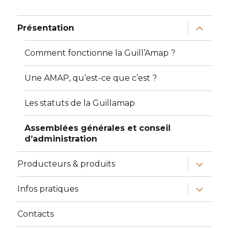
ouvrir
Présentation
le
sous-
menu
Comment fonctionne la Guill’Amap ?
Une AMAP, qu’est-ce que c’est ?
Les statuts de la Guillamap
Assemblées générales et conseil
d’administration
ouvrir
Producteurs & produits
le
sous-
menu
ouvrir
Infos pratiques
le
sous-
menu
Contacts