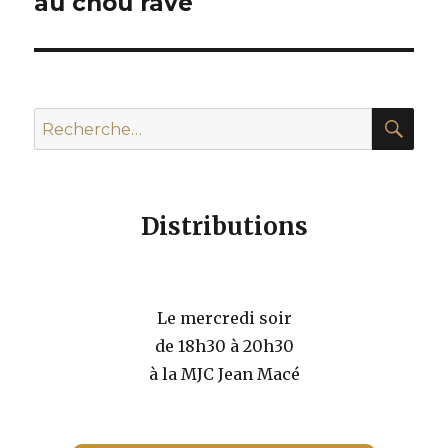
au chou rave
REC
Recherche
pour :
Distributions
Le mercredi soir
de 18h30 à 20h30
à la MJC Jean Macé