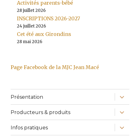
Activités parents-bébé
28 juillet 2026
INSCRIPTIONS 2026-2027
24 juillet 2026
Cet été aux Girondins
28 mai 2026
Page Facebook de la MJC Jean Macé
ouvrir
Présentation
le
sous-
menu
ouvrir
Producteurs & produits
le
sous-
menu
ouvrir
Infos pratiques
le
sous-