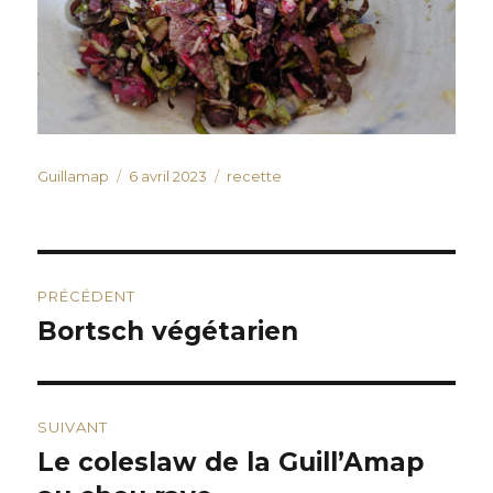
Auteur
Publié
Catégories
Guillamap
6 avril 2023
recette
le
Navigation
PRÉCÉDENT
de
Bortsch végétarien
Publication
précédente :
l’article
SUIVANT
Le coleslaw de la Guill’Amap
Publication
suivante :