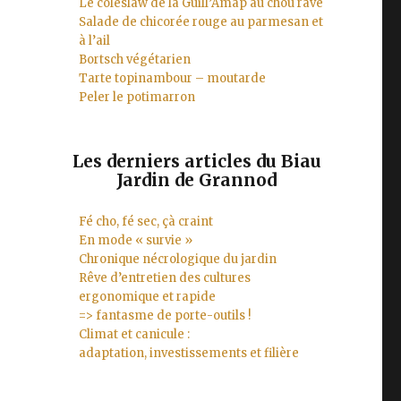
Le coleslaw de la Guill’Amap au chou rave
Salade de chicorée rouge au parmesan et
à l’ail
Bortsch végétarien
Tarte topinambour – moutarde
Peler le potimarron
Les derniers articles du Biau
Jardin de Grannod
Fé cho, fé sec, çà craint
En mode « survie »
Chronique nécrologique du jardin
Rêve d’entretien des cultures
ergonomique et rapide
=> fantasme de porte-outils !
Climat et canicule :
adaptation, investissements et filière