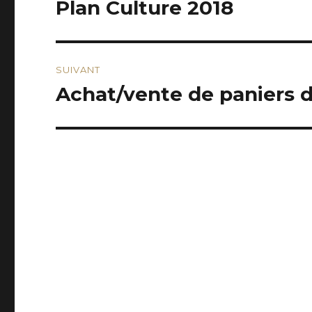
Plan Culture 2018
Publication
précédente :
l’article
SUIVANT
Achat/vente de paniers d
Publication
suivante :