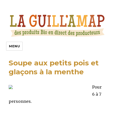
La Guill’Amap
MENU
Soupe aux petits pois et
glaçons à la menthe
Pour
6 à 7
personnes.