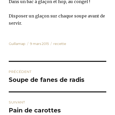
Dans un bac à glaçon et hop, au congel !
Disposer un glaçon sur chaque soupe avant de
servir.
Auteur
Publié
Catégories
Guillamap
9 mars 2015
recette
le
Navigation
PRÉCÉDENT
de
Soupe de fanes de radis
Publication
précédente :
l’article
SUIVANT
Pain de carottes
Publication