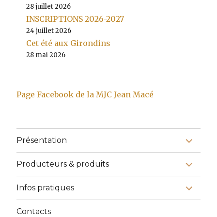
28 juillet 2026
INSCRIPTIONS 2026-2027
24 juillet 2026
Cet été aux Girondins
28 mai 2026
Page Facebook de la MJC Jean Macé
ouvrir
Présentation
le
sous-
menu
ouvrir
Producteurs & produits
le
sous-
menu
ouvrir
Infos pratiques
le
sous-
menu
Contacts