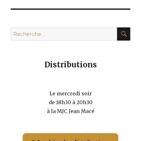
suivante :
REC
Recherche
pour :
Distributions
Le mercredi soir
de 18h30 à 20h30
à la MJC Jean Macé