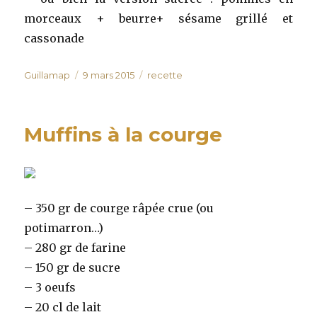
morceaux + beurre+ sésame grillé et
cassonade
Auteur
Publié
Catégories
Guillamap
9 mars 2015
recette
le
Muffins à la courge
– 350 gr de courge râpée crue (ou
potimarron…)
– 280 gr de farine
– 150 gr de sucre
– 3 oeufs
– 20 cl de lait