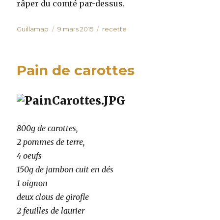
râper du comté par-dessus.
Auteur
Publié
Catégories
Guillamap
9 mars 2015
recette
le
Pain de carottes
800g de carottes,
2 pommes de terre,
4 oeufs
150g de jambon cuit en dés
1 oignon
deux clous de girofle
2 feuilles de laurier