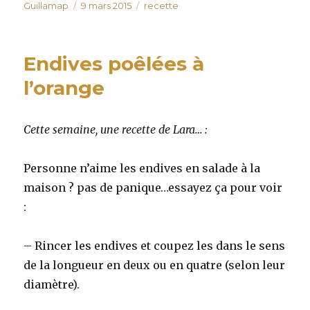
Auteur
Publié
Catégories
Guillamap
9 mars 2015
recette
le
Endives poêlées à
l’orange
Cette semaine, une recette de Lara… :
Personne n’aime les endives en salade à la
maison ? pas de panique…essayez ça pour voir
:
– Rincer les endives et coupez les dans le sens
de la longueur en deux ou en quatre (selon leur
diamètre).