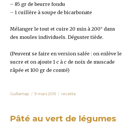
– 85 gr de beurre fondu
– 1 cuillère à soupe de bicarbonate
Mélanger le tout et cuire 20 min à 200° dans
des moules individuels. Déguster tiède.
(Peuvent se faire en version salée : on enlève le
sucre et on ajoute 1 c à c de noix de muscade
râpée et 100 gr de comté)
Auteur
Publié
Catégories
Guillamap
9 mars 2015
recette
le
Pâté au vert de légumes