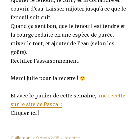
Ajouter le fenouil, le curry et la coriandre et
couvrir d’eau. Laisser mijoter jusqu’à ce que le
fenouil soit cuit.
Quand ça sent bon, que le fenouil est tendre et
la courge reduite en une espèce de purée,
mixer le tout, et ajouter de l’eau (selon les
goûts).
Rectifier l’assaisonnement.
Merci Julie pour la recette !
Et avec le panier de cette semaine,
une recette
sur le site de Pascal :
Cliquer ici !
Auteur
Publié
Catégories
Guillamap
9 mars 2015
recette