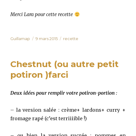
Merci Lara pour cette recette
Auteur
Publié
Catégories
Guillamap
9 mars 2015
recette
le
Chestnut (ou autre petit
potiron )farci
Deux idées pour remplir votre potiron-portion :
– la version salée : crème+ lardons+ curry +
fromage rapé (c’est terriiiible !)
– ou bien la version sucrée : pommes en