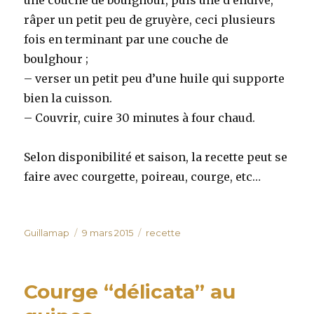
une couche de boulghour, puis une d’endive,
râper un petit peu de gruyère, ceci plusieurs
fois en terminant par une couche de
boulghour ;
– verser un petit peu d’une huile qui supporte
bien la cuisson.
– Couvrir, cuire 30 minutes à four chaud.
Selon disponibilité et saison, la recette peut se
faire avec courgette, poireau, courge, etc…
Auteur
Publié
Catégories
Guillamap
9 mars 2015
recette
le
Courge “délicata” au