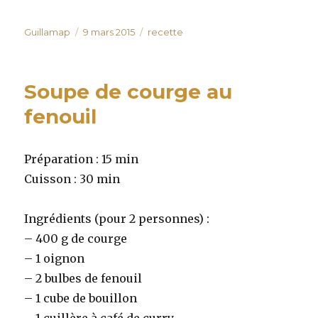
Auteur
Publié
Catégories
Guillamap
9 mars 2015
recette
le
Soupe de courge au
fenouil
Préparation : 15 min
Cuisson : 30 min
Ingrédients (pour 2 personnes) :
– 400 g de courge
– 1 oignon
– 2 bulbes de fenouil
– 1 cube de bouillon