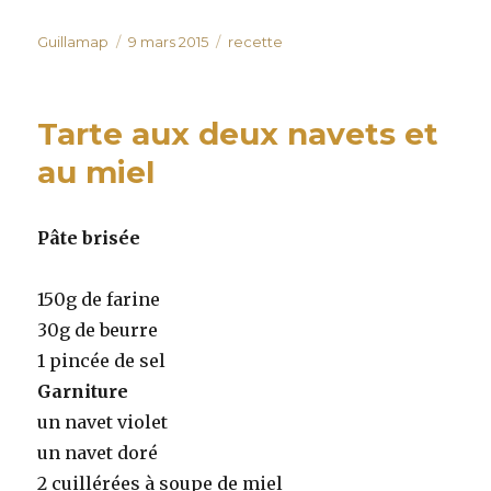
Auteur
Publié
Catégories
Guillamap
9 mars 2015
recette
le
Tarte aux deux navets et
au miel
Pâte brisée
150g de farine
30g de beurre
1 pincée de sel
Garniture
un navet violet
un navet doré
2 cuillérées à soupe de miel