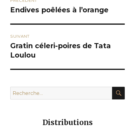
PRÉCÉDENT
de
Endives poêlées à l’orange
Publication
précédente :
l’article
SUIVANT
Gratin céleri-poires de Tata
Publication
suivante :
Loulou
REC
Recherche
pour :
Distributions