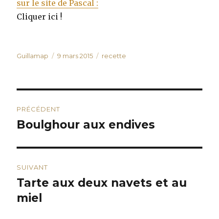
sur le site de Pascal :
Cliquer ici !
Auteur
Publié
Catégories
Guillamap
9 mars 2015
recette
le
Navigation
PRÉCÉDENT
de
Boulghour aux endives
Publication
précédente :
l’article
SUIVANT
Tarte aux deux navets et au
Publication
suivante :
miel