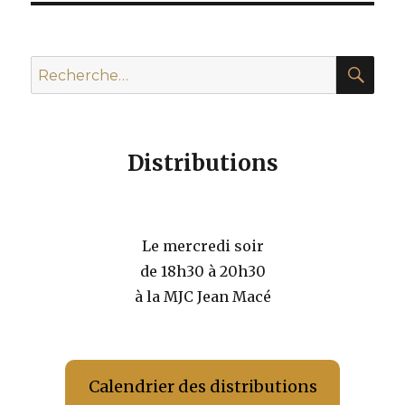
REC
Recherche
pour :
Distributions
Le mercredi soir
de 18h30 à 20h30
à la MJC Jean Macé
Calendrier des distributions